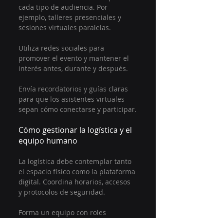
cada tipo de audiencia. Por 
ejemplo, talleres presenciales y 
sesiones virtuales paralelas.
Utiliza redes sociales para 
promover el evento y mantener el 
interés antes, durante y después.
Envía recordatorios y guías claras 
para que los asistentes virtuales 
sepan cómo conectarse y participar.
Cómo gestionar la logística y el 
equipo humano
La logística debe contemplar tanto 
el espacio físico como la plataforma 
digital. Coordina horarios, accesos 
y protocolos de seguridad.
Forma un equipo con roles 