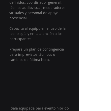
definidos: coordinador general, 
técnico audiovisual, moderadores 
virtuales y personal de apoyo 
presencial.
Capacita al equipo en el uso de la 
tecnología y en la atención a los 
participantes.
Prepara un plan de contingencia 
para imprevistos técnicos o 
cambios de última hora.
Sala equipada para evento híbrido