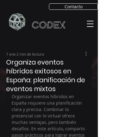
Contacto
7 ene
2 min de lectura
Organiza eventos
híbridos exitosos en
España: planificación de
eventos mixtos
Organizar eventos híbridos en 
España requiere una planificación 
clara y precisa. Combinar lo 
presencial con lo virtual ofrece 
muchas ventajas, pero también 
desafíos. En este artículo, comparto 
pasos prácticos para lograr eventos 