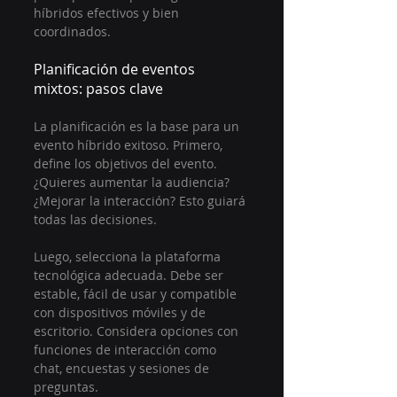
híbridos efectivos y bien 
coordinados.
Planificación de eventos 
mixtos: pasos clave
La planificación es la base para un 
evento híbrido exitoso. Primero, 
define los objetivos del evento. 
¿Quieres aumentar la audiencia? 
¿Mejorar la interacción? Esto guiará 
todas las decisiones.
Luego, selecciona la plataforma 
tecnológica adecuada. Debe ser 
estable, fácil de usar y compatible 
con dispositivos móviles y de 
escritorio. Considera opciones con 
funciones de interacción como 
chat, encuestas y sesiones de 
preguntas.