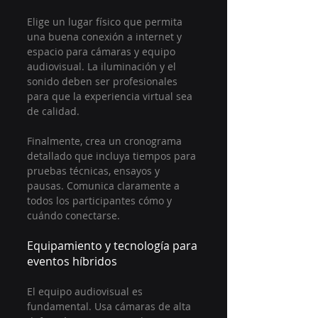
Elige un lugar físico que permita 
una buena conexión a internet y 
espacio para cámaras y equipo 
audiovisual. La iluminación y el 
sonido deben ser profesionales 
para que la experiencia virtual sea 
de calidad.
Finalmente, crea un cronograma 
detallado que incluya tiempos para 
pruebas técnicas, ensayos y 
pausas. Comunica claramente a 
todos los participantes cómo y 
cuándo conectarse.
Equipamiento y tecnología para 
eventos híbridos
El equipo audiovisual es 
fundamental. Usa cámaras de alta 