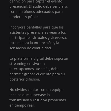
definición para captar el evento 
presencial. El audio debe ser claro, 
con micrófonos adecuados para 
oradores y público.
Incorpora pantallas para que los 
asistentes presenciales vean a los 
participantes virtuales y viceversa. 
Esto mejora la interacción y la 
sensación de comunidad.
La plataforma digital debe soportar 
streaming en vivo sin 
interrupciones. Además, debe 
permitir grabar el evento para su 
posterior difusión.
No olvides contar con un equipo 
técnico que supervise la 
transmisión y resuelva problemas 
en tiempo real.