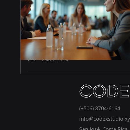
7 ene
2 min de lectura
Organiza eventos híbridos exitos
en España: planificación de
eventos mixtos
Organizar eventos híbridos en España requier
una planificación clara y precisa. Combinar lo
(+506) 8704-6164
presencial con lo virtual ofrece muchas ventaja
info@codexstudio.xy
pero también desafíos. En este artículo,
comparto pasos prácticos para lograr eventos
San José, Costa Rica