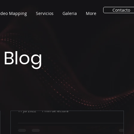
Contacto
ideo Mapping
Servicios
Galeria
More
 Blog
11 jul 2022
1 min de lectura
Adaptación e innovación en un
mundo híbrido