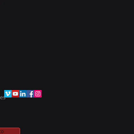
nes
to