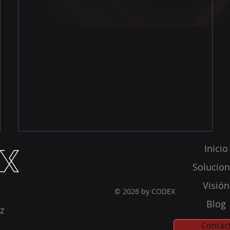
De diseño a implementación Desde la pizarra de
planos tomamos un proyecto hasta hacerlo
realidad con las últimas herramientas híbridas y...
os
Inicio
Solucio
e
Visión
© 2026 by CODEX
s,
Blog
z
Contac