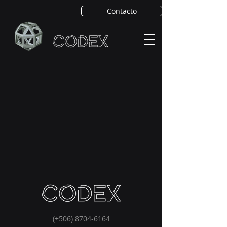
Contacto
(+506)
8704-6164