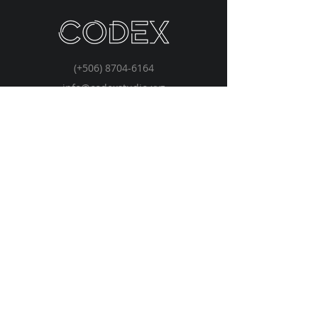
(+506)
8704-6164
info@codexstudio.xyz
San José, Costa Rica
© 2026 by CODEX
Inicio
Soluciones
Visión
Blog
Contacto